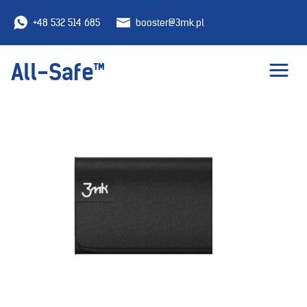
+48 532 514 685
booster@3mk.pl
All-Safe™